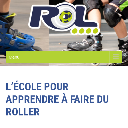
Skip
to
content
RIDE ON LILLE | L'ÉCOLE DE
ROLLER
Menu
L’ÉCOLE POUR
APPRENDRE À FAIRE DU
ROLLER