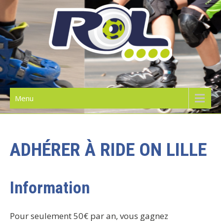
Skip
to
content
RIDE ON LILLE | L'ÉCOLE DE
ROLLER
Menu
ADHÉRER À RIDE ON LILLE
Information
Pour seulement 50€ par an, vous gagnez