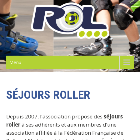
Skip
to
content
RIDE ON LILLE | L'ÉCOLE DE
ROLLER
Menu
SÉJOURS ROLLER
Depuis 2007, l’association propose des
séjours
roller
à ses adhérents et aux membres d’une
association affiliée à la Fédération Française de