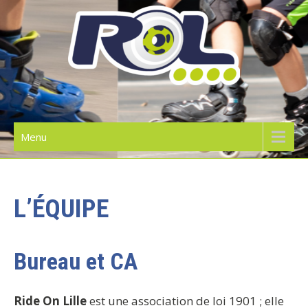
Skip
to
content
RIDE ON LILLE | L'ÉCOLE DE
ROLLER
Menu
L’ÉQUIPE
Bureau et CA
Ride On Lille
est une association de loi 1901 ; elle