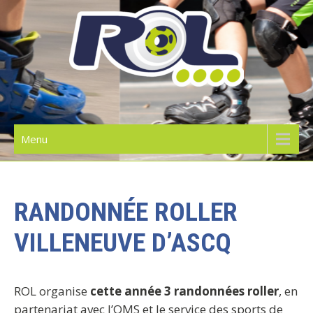
Skip
to
content
RIDE ON LILLE | L'ÉCOLE DE
ROLLER
Menu
RANDONNÉE ROLLER
VILLENEUVE D’ASCQ
ROL organise
cette année 3 randonnées roller
, en
partenariat avec l’OMS et le service des sports de