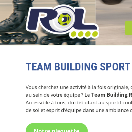
Skip
to
content
RIDE ON LILLE |
L'ÉCOLE DE
TEAM BUILDING SPORT 
ROLLER
Vous cherchez une activité à la fois originale
au sein de votre équipe ? Le
Team Building R
Accessible à tous, du débutant au sportif con
de soi et esprit d’équipe dans une ambiance c
Notre plaquette