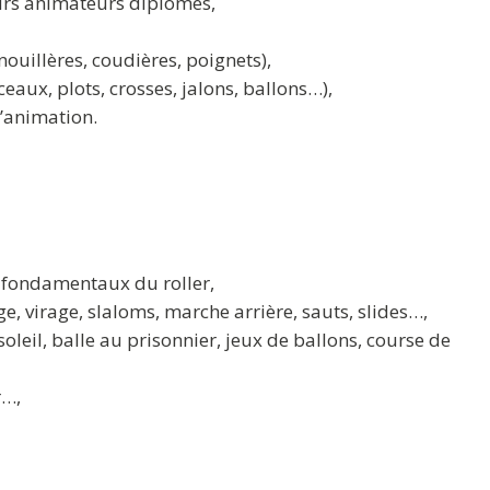
eurs animateurs diplômés,
nouillères, coudières, poignets),
aux, plots, crosses, jalons, ballons…),
d’animation.
s fondamentaux du roller,
, virage, slaloms, marche arrière, sauts, slides…,
 soleil, balle au prisonnier, jeux de ballons, course de
r…,