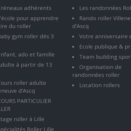
Créneaux adhérents
Les randonnées Ro
L’école pour apprendre
Rando roller Villen
ire du roller
d’Ascq
aby gym roller dès 3
Votre anniversaire e
Ecole publique & pr
nfant, ado et famille
Team building sport 
dulte à partir de 13
Organisation de
randonnées roller
ours roller adulte
Location rollers
leneuve d’Ascq
COURS PARTICULIER
LLER
tage roller à Lille
pécialités Roller Lille