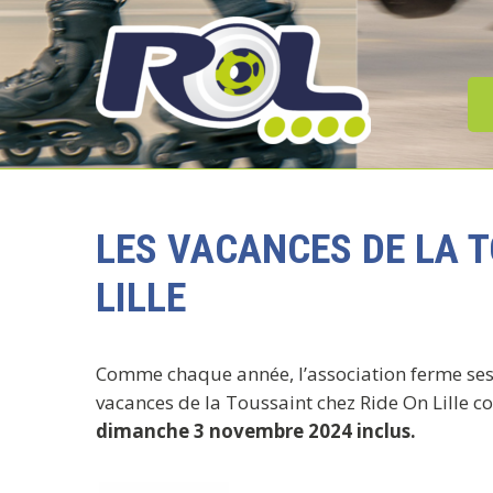
Skip
to
content
RIDE ON LILLE |
L'ÉCOLE DE
LES VACANCES DE LA T
ROLLER
LILLE
Comme chaque année, l’association ferme ses 
vacances de la Toussaint chez Ride On Lille
dimanche 3 novembre 2024 inclus.