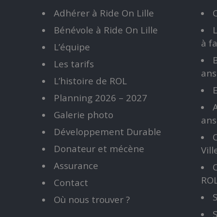
Adhérer à Ride On Lille
Bénévole à Ride On Lille
à fa
L’équipe
B
Les tarifs
ans
L’histoire de ROL
E
Planning 2026 – 2027
A
Galerie photo
ans
Développement Durable
C
Donateur et mécène
Vil
Assurance
RO
Contact
S
Où nous trouver ?
S