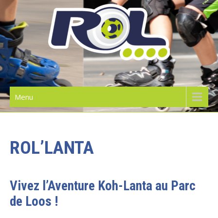
Skip
to
content
RIDE ON LILLE | L'ÉCOLE DE
ROLLER
Menu
ROL’LANTA
Vivez l’Aventure Koh-Lanta au Parc
de Loos !