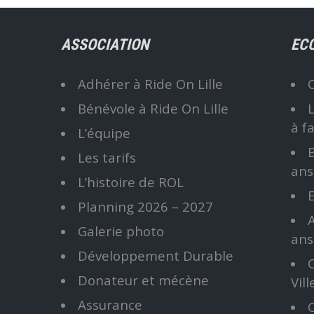
être
choisies
ASSOCIATION
EC
sur
la
Adhérer à Ride On Lille
page
du
Bénévole à Ride On Lille
produit
à fa
L’équipe
B
Les tarifs
ans
L’histoire de ROL
E
Planning 2026 – 2027
A
Galerie photo
ans
Développement Durable
C
Donateur et mécène
Vil
Assurance