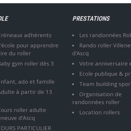
choisies
sur
OLE
PRESTATIONS
la
page
Créneaux adhérents
Les randonnées Ro
du
L’école pour apprendre
Rando roller Villen
produit
ire du roller
d’Ascq
aby gym roller dès 3
Votre anniversaire e
Ecole publique & pr
nfant, ado et famille
Team building sport 
dulte à partir de 13
Organisation de
randonnées roller
ours roller adulte
Location rollers
leneuve d’Ascq
COURS PARTICULIER