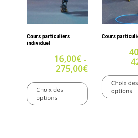
Cours particuliers
Cours particul
individuel
40
16,00
€
4
–
275,00
€
Plage
de
Ce
Choix des
prix :
produit
Choix des
options
16,00€
a
options
à
plusieurs
275,00€
variations.
Les
options
peuvent